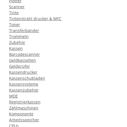
Plotter
Scanner
Tinte
Tintenstrahl drucker & MFC
Toner
Transferbänder
Trommeln
Zubehör
Kassen
Barcodescanner
Geldkassetten
Geldprüfer
Kassendrucker
Kassenschubladen
Kassensysteme
Kassenzubehör
MDE
Registrierkassen
Zählmaschinen
Komponente
Arbeitsspeicher
CPUs