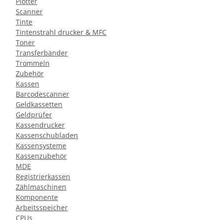
Plotter
Scanner
Tinte
Tintenstrahl drucker & MFC
Toner
Transferbänder
Trommeln
Zubehör
Kassen
Barcodescanner
Geldkassetten
Geldprüfer
Kassendrucker
Kassenschubladen
Kassensysteme
Kassenzubehör
MDE
Registrierkassen
Zählmaschinen
Komponente
Arbeitsspeicher
CPUs