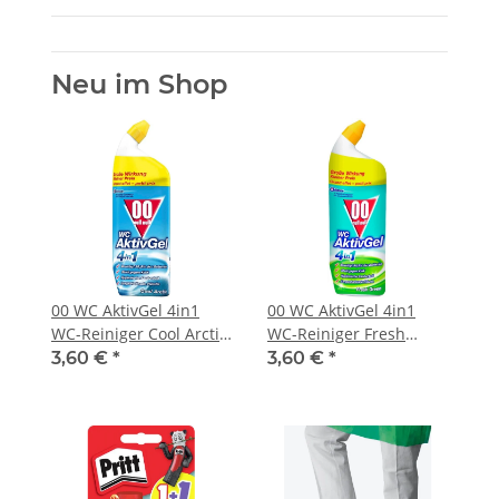
Neu im Shop
00 WC AktivGel 4in1
00 WC AktivGel 4in1
WC-Reiniger Cool Arctic,
WC-Reiniger Fresh
750 ml
Green, 750 ml
3,60 €
*
3,60 €
*