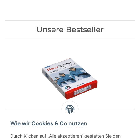
Unsere Bestseller
Plano® Kopierpapier
Superior DIN A4 60 g/qm
Wie wir Cookies & Co nutzen
500 Blatt
8,36 €
*
Durch Klicken auf „Alle akzeptieren“ gestatten Sie den