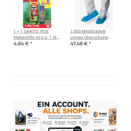
1 + 1 GRATIS: Pritt
1.000 Meditrade®
Klebestifte 43,0 g, 1 St.
unisex Überschuhe
+ GRATIS Klebestift gold
blau Einheitsgröße
4,84 €
*
47,68 €
*
10,0 g