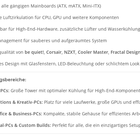
r alle gängigen Mainboards (ATX, mATX, Mini-ITX)
e Luftzirkulation für CPU, GPU und weitere Komponenten
rbar für High-End-Hardware, zusätzliche Lüfter und Wasserkühlun
nagement für sauberes und aufgeräumtes System
ualität von
be quiet!, Corsair, NZXT, Cooler Master, Fractal Desig
s Design mit Glasfenstern, LED-Beleuchtung oder schlichtem Look
sbereiche:
PCs:
Große Tower mit optimaler Kühlung für High-End-Komponen
tions & Kreativ-PCs:
Platz für viele Laufwerke, große GPUs und eff
ice & Business-PCs:
Kompakte, stabile Gehäuse für effizientes Arb
ual-PCs & Custom Builds:
Perfekt für alle, die ein einzigartiges Set