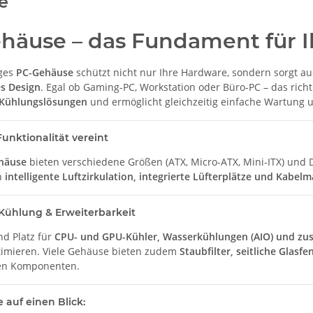
e
häuse – das Fundament für I
iges
PC-Gehäuse
schützt nicht nur Ihre Hardware, sondern sorgt a
s Design
. Egal ob Gaming-PC, Workstation oder Büro-PC – das richt
 Kühlungslösungen
und ermöglicht gleichzeitig einfache Wartung 
unktionalität vereint
häuse
bieten verschiedene Größen (ATX, Micro-ATX, Mini-ITX) und
h
intelligente Luftzirkulation, integrierte Lüfterplätze und Kabe
Kühlung & Erweiterbarkeit
nd Platz für
CPU- und GPU-Kühler, Wasserkühlungen (AIO) und zusä
ptimieren. Viele Gehäuse bieten zudem
Staubfilter, seitliche Glas
len Komponenten.
e auf einen Blick: