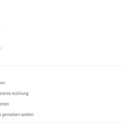
g
n
ten
iziente Kühlung
eiten
up gestalten wollen