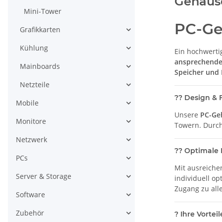
Gehäus
Mini-Tower
PC-Ge
Grafikkarten
Kühlung
Ein hochwert
ansprechende
Mainboards
Speicher und
Netzteile
??
Design & F
Mobile
Unsere
PC-Ge
Monitore
Towern. Durc
Netzwerk
??
Optimale 
PCs
Mit ausreiche
Server & Storage
individuell o
Zugang zu al
Software
Zubehör
?
Ihre Vorteil