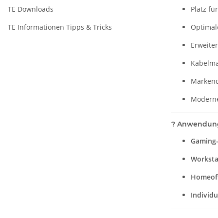
Platz fü
TE Downloads
Optimal
TE Informationen Tipps & Tricks
Erweite
Kabelma
Markenq
Moderne
?
Anwendung
Gaming-
Worksta
Homeoff
Individ