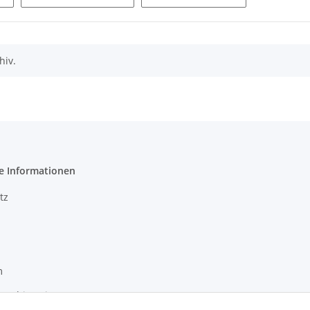
hiv.
e Informationen
tz
m
setzhinweise