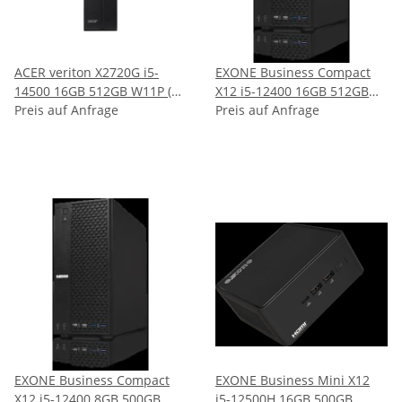
ACER veriton X2720G i5-
EXONE Business Compact
14500 16GB 512GB W11P (
X12 i5-12400 16GB 512GB
DT.R1NEG.001 )
Preis auf Anfrage
Preis auf Anfrage
W11P ( 147130 )
EXONE Business Compact
EXONE Business Mini X12
X12 i5-12400 8GB 500GB
i5-12500H 16GB 500GB