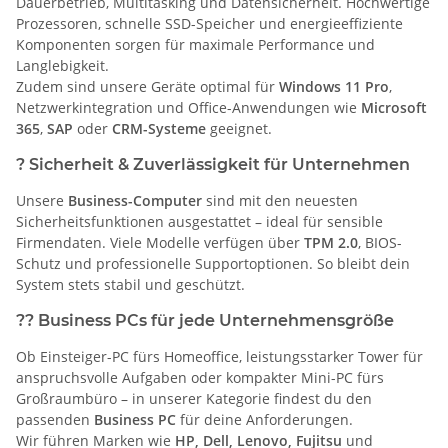
Dauerbetrieb, Multitasking und Datensicherheit. Hochwertige
Prozessoren, schnelle SSD-Speicher und energieeffiziente
Komponenten sorgen für maximale Performance und
Langlebigkeit.
Zudem sind unsere Geräte optimal für
Windows 11 Pro
,
Netzwerkintegration und Office-Anwendungen wie
Microsoft
365
,
SAP
oder
CRM-Systeme
geeignet.
?
Sicherheit & Zuverlässigkeit für Unternehmen
Unsere
Business-Computer
sind mit den neuesten
Sicherheitsfunktionen ausgestattet – ideal für sensible
Firmendaten. Viele Modelle verfügen über
TPM 2.0
, BIOS-
Schutz und professionelle Supportoptionen. So bleibt dein
System stets stabil und geschützt.
??
Business PCs für jede Unternehmensgröße
Ob Einsteiger-PC fürs Homeoffice, leistungsstarker Tower für
anspruchsvolle Aufgaben oder kompakter Mini-PC fürs
Großraumbüro – in unserer Kategorie findest du den
passenden
Business PC
für deine Anforderungen.
Wir führen Marken wie
HP, Dell, Lenovo, Fujitsu
und