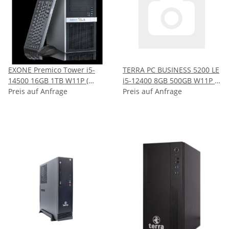
EXONE Premico Tower i5-
TERRA PC BUSINESS 5200 LE
14500 16GB 1TB W11P (
i5-12400 8GB 500GB W11P (
151956 )
Preis auf Anfrage
EU1000097 )
Preis auf Anfrage