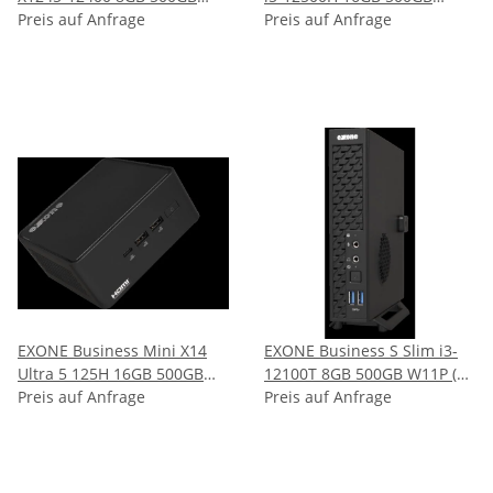
Preis auf Anfrage
W11P ( 142550 )
Preis auf Anfrage
W11P ( 153212 )
EXONE Business Mini X14
EXONE Business S Slim i3-
Ultra 5 125H 16GB 500GB
12100T 8GB 500GB W11P (
Preis auf Anfrage
W11P ( 153604 )
152400 )
Preis auf Anfrage