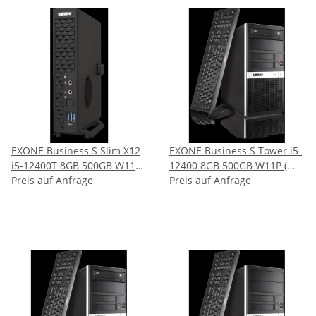
EXONE Business S Slim X12
EXONE Business S Tower i5-
i5-12400T 8GB 500GB W11P (
12400 8GB 500GB W11P (
152534 )
Preis auf Anfrage
152404 )
Preis auf Anfrage