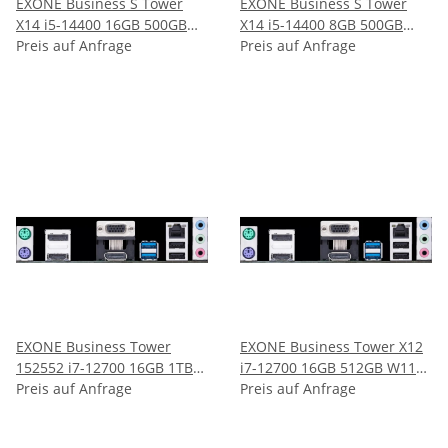
EXONE Business S Tower
EXONE Business S Tower
X14 i5-14400 16GB 500GB
X14 i5-14400 8GB 500GB
Preis auf Anfrage
W11P ( 156763 )
Preis auf Anfrage
W11P ( 152406 )
EXONE Business Tower
EXONE Business Tower X12
152552 i7-12700 16GB 1TB
i7-12700 16GB 512GB W11P (
Preis auf Anfrage
oBS ( 152552 )
152550 )
Preis auf Anfrage