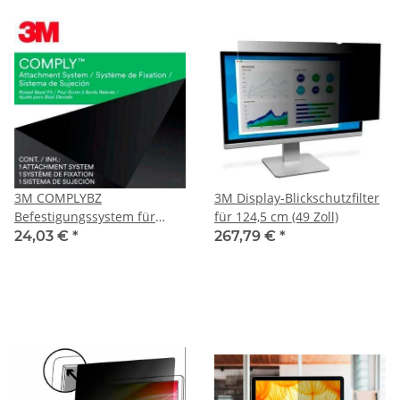
3M COMPLYBZ
3M Display-Blickschutzfilter
Befestigungssystem für
für 124,5 cm (49 Zoll)
Display-Blickschutzfilter für
24,03 €
*
267,79 €
*
25,6 cm (10,1 Zoll)