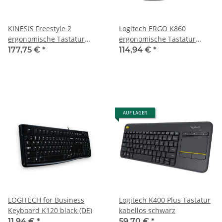
KINESIS Freestyle 2
Logitech ERGO K860
ergonomische Tastatur
ergonomische Tastatur
geteilt, kabelgebunden
kabellos schwarz
177,75 €
*
114,94 €
*
schwarz
AUF LAGER
LOGITECH for Business
Logitech K400 Plus Tastatur
Keyboard K120 black (DE)
kabellos schwarz
11,94 €
*
59,70 €
*