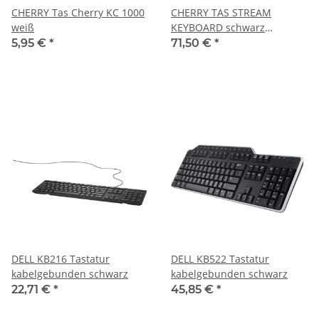
CHERRY Tas Cherry KC 1000
CHERRY TAS STREAM
weiß
KEYBOARD schwarz
deutsches Layout
5,95 €
*
71,50 €
*
DELL KB216 Tastatur
DELL KB522 Tastatur
kabelgebunden schwarz
kabelgebunden schwarz
22,71 €
*
45,85 €
*