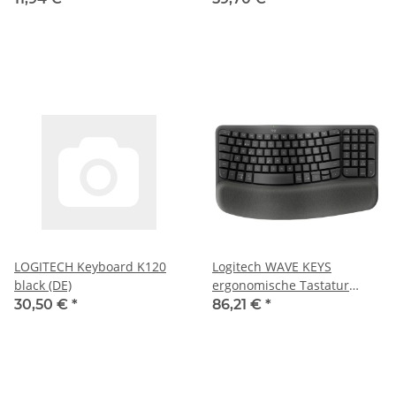
LOGITECH Keyboard K120
Logitech WAVE KEYS
black (DE)
ergonomische Tastatur
kabellos schwarz
30,50 €
*
86,21 €
*