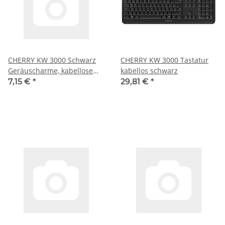
CHERRY KW 3000 Schwarz
CHERRY KW 3000 Tastatur
Geräuscharme, kabellose
kabellos schwarz
Full-Size-Tastatur
7,15 €
*
29,81 €
*