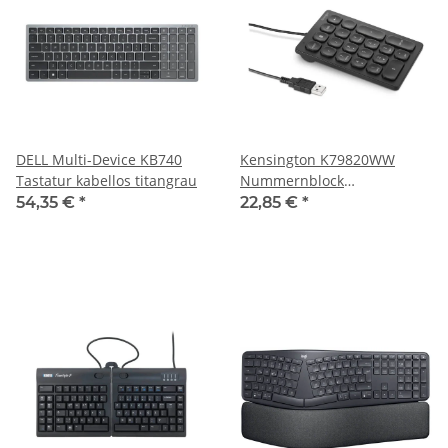
DELL Multi-Device KB740
Kensington K79820WW
Tastatur kabellos titangrau
Nummernblock
kabelgebunden schwarz
54,35 €
*
22,85 €
*