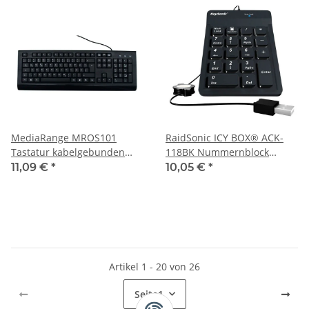
MediaRange MROS101
RaidSonic ICY BOX® ACK-
Tastatur kabelgebunden
118BK Nummernblock
schwarz
kabelgebunden schwarz
11,09 €
*
10,05 €
*
Artikel 1 - 20 von 26
Seite
1