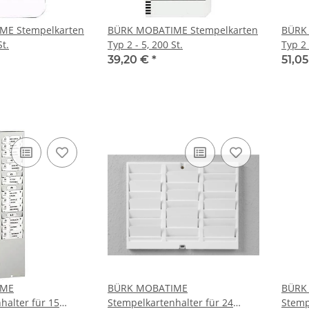
ME Stempelkarten
BÜRK MOBATIME Stempelkarten
BÜRK
St.
Typ 2 - 5, 200 St.
Typ 2 
39,20 €
*
51,0
IME
BÜRK MOBATIME
BÜRK
halter für 15
Stempelkartenhalter für 24
Stemp