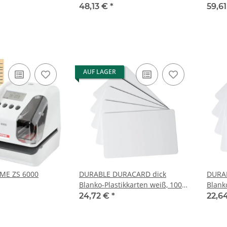
Karten
Karte
48,13 €
*
59,6
AUF LAGER
ME ZS 6000
DURABLE DURACARD dick
DURA
Blanko-Plastikkarten weiß, 100
Blank
St.
St.
24,72 €
*
22,6