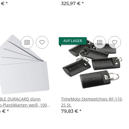
n
1 €
*
325,97 €
*
AUF LAGER
BLE DURACARD dünn
TimeMoto Stempelchips RF-110,
o-Plastikkarten weiß, 100
25 St.
4 €
*
79,83 €
*