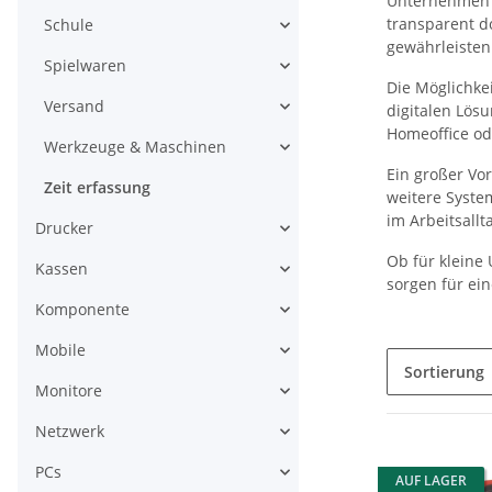
Unternehmen b
transparent d
Schule
gewährleisten
Spielwaren
Die Möglichke
Versand
digitalen Lös
Homeoffice od
Werkzeuge & Maschinen
Ein großer Vo
Zeit erfassung
weitere Syste
im Arbeitsallt
Drucker
Ob für kleine
Kassen
sorgen für ei
Komponente
Mobile
Sortierung
Monitore
Netzwerk
PCs
AUF LAGER