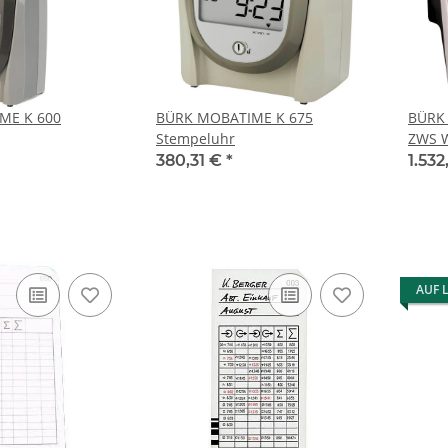
ME K 600
BÜRK MOBATIME K 675
BÜRK 
Stempeluhr
ZWS W
Kompl
380,31 €
*
1.53
AUF 