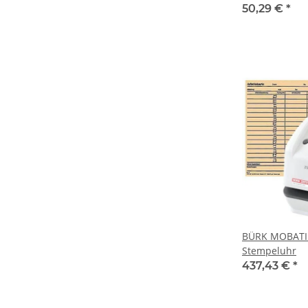
Karten
50,29 €
*
BÜRK MOBATI
Stempeluhr
437,43 €
*