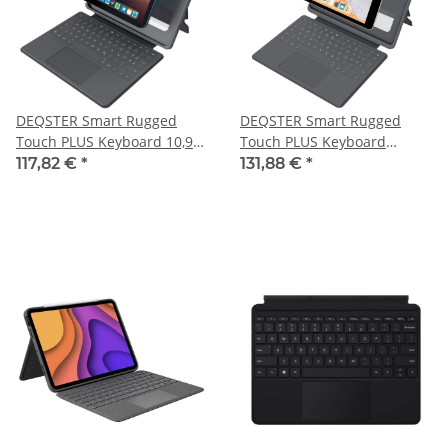
DEQSTER Smart Rugged
DEQSTER Smart Rugged
Touch PLUS Keyboard 10,9"
Touch PLUS Keyboard
Tablet-Tastatur schwarz
Tablet-Tastatur schwarz
117,82 €
*
131,88 €
*
geeignet für Apple iPad 10.
geeignet für Apple iPad 7.
Gen (2022), Apple iPad 10.
Gen (2019), Apple iPad 8.
Gen (2024)
Gen (2020), Apple iPad 9.
Gen (2021)