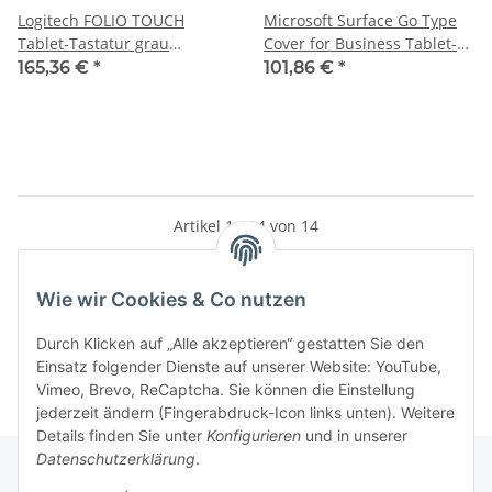
Logitech FOLIO TOUCH
Microsoft Surface Go Type
Tablet-Tastatur grau
Cover for Business Tablet-
geeignet für Apple iPad Air
Tastatur schwarz geeignet
165,36 €
*
101,86 €
*
4. Gen (2020), Apple iPad Air
für Microsoft Surface Go,
5. Gen (2022), Apple iPad Air
Microsoft Surface Go 2
11" (M2), Apple iPad Air 11"
(M3)
Artikel 1 - 14 von 14
Wie wir Cookies & Co nutzen
Kategorien
Durch Klicken auf „Alle akzeptieren“ gestatten Sie den
Einsatz folgender Dienste auf unserer Website: YouTube,
Vimeo, Brevo, ReCaptcha. Sie können die Einstellung
jederzeit ändern (Fingerabdruck-Icon links unten). Weitere
Details finden Sie unter
Konfigurieren
und in unserer
Datenschutzerklärung
.