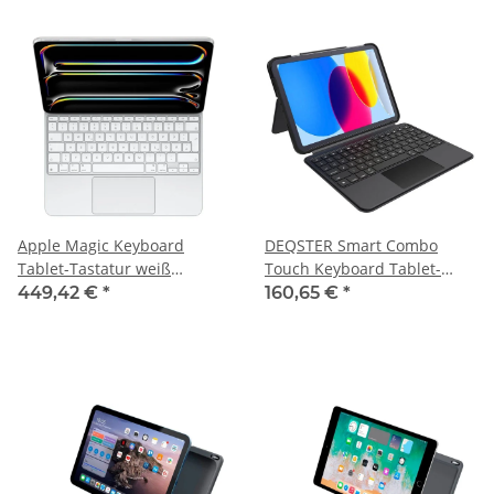
(M3)
Apple Magic Keyboard
DEQSTER Smart Combo
Tablet-Tastatur weiß
Touch Keyboard Tablet-
geeignet für Apple iPad Pro
Tastatur grau geeignet für
449,42 €
*
160,65 €
*
13“ (M4)
Apple iPad 10. Gen (2022),
Apple iPad 10. Gen (2024),
Apple iPad (A16) (2025)