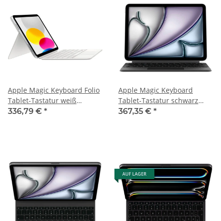
Apple Magic Keyboard Folio
Apple Magic Keyboard
Tablet-Tastatur weiß
Tablet-Tastatur schwarz
geeignet für Apple iPad 10.
geeignet für Apple iPad Air
336,79 €
*
367,35 €
*
Gen (2022), Apple iPad 10.
11" (M3)
Gen (2024), Apple iPad (A16)
(2025)
AUF LAGER