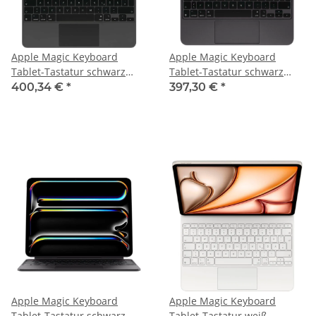
Apple Magic Keyboard
Apple Magic Keyboard
Tablet-Tastatur schwarz
Tablet-Tastatur schwarz
geeignet für Apple iPad Air
geeignet für Apple iPad Pro
400,34 €
*
397,30 €
*
13" (M3)
11“ (M4)
Apple Magic Keyboard
Apple Magic Keyboard
Tablet-Tastatur schwarz
Tablet-Tastatur weiß