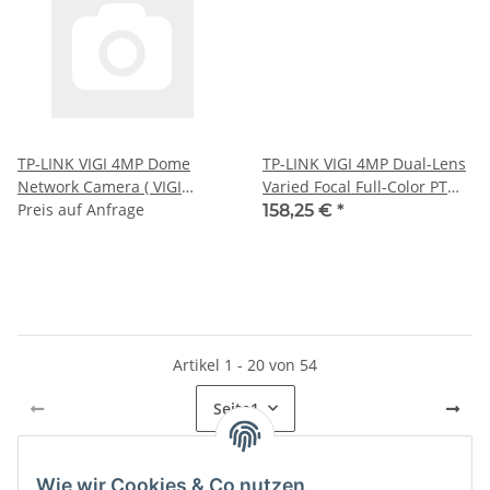
TP-LINK VIGI 4MP Dome
TP-LINK VIGI 4MP Dual-Lens
Network Camera ( VIGI
Varied Focal Full-Color PT
C240I(4MM) )
Preis auf Anfrage
Camera
158,25 €
*
Artikel 1 - 20 von 54
Seite
1
Wie wir Cookies & Co nutzen