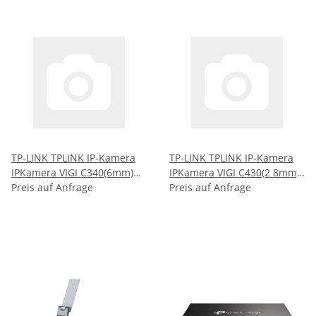
TP-LINK TPLINK IP-Kamera
TP-LINK TPLINK IP-Kamera
IPKamera VIGI C340(6mm)
IPKamera VIGI C430(2 8mm)
(VIGI C340(6MM)) ( VIGI
Preis auf Anfrage
TP-Link8mm) TP-Link 8mm)
Preis auf Anfrage
C340(6MM) )
(VIG ( VIGI C430(2.8MM) )