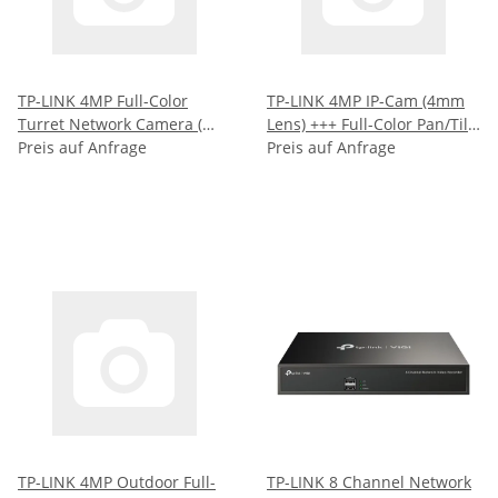
TP-LINK 4MP Full-Color
TP-LINK 4MP IP-Cam (4mm
Turret Network Camera (
Lens) +++ Full-Color Pan/Tilt
VIGI C440(4MM) )
Preis auf Anfrage
Network Camera ( VIGI C540
Preis auf Anfrage
)
TP-LINK 4MP Outdoor Full-
TP-LINK 8 Channel Network