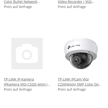
Color Bullet Network
Video Recorder ( VIGI
Preis auf Anfrage
Camera ( VIGI C340(4MM) )
NVR1008H )
Preis auf Anfrage
TP-LINK IP-Kamera
TP-LINK IPCam VIGI
IPKamera VIGI C320I 4mm (
C250(4mm) 5MP Color Dome
VIGI C320I(4MM) )
Preis auf Anfrage
Network Kamera ( VIGI
Preis auf Anfrage
C250(4MM) )