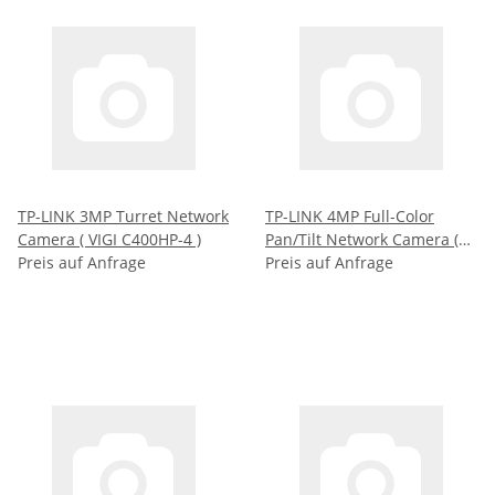
TP-LINK 3MP Turret Network
TP-LINK 4MP Full-Color
Camera ( VIGI C400HP-4 )
Pan/Tilt Network Camera (
Preis auf Anfrage
VIGI C540(4MM) )
Preis auf Anfrage