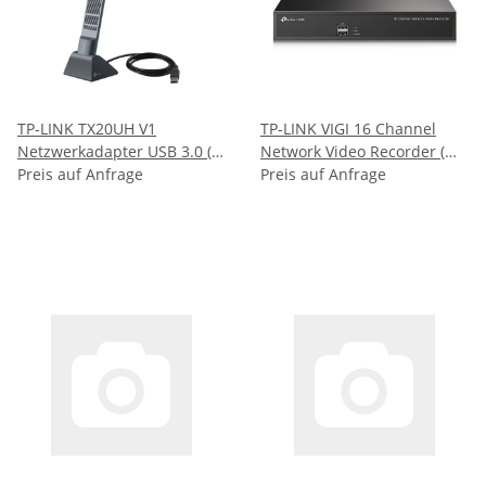
TP-LINK TX20UH V1
TP-LINK VIGI 16 Channel
Netzwerkadapter USB 3.0 (
Network Video Recorder (
ARCHER TX20UH )
Preis auf Anfrage
VIGI NVR1016H )
Preis auf Anfrage