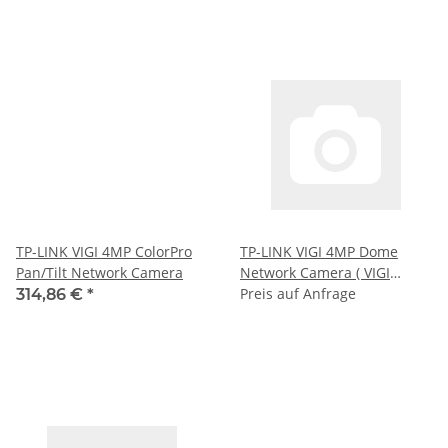
TP-LINK VIGI 4MP ColorPro
TP-LINK VIGI 4MP Dome
Pan/Tilt Network Camera
Network Camera ( VIGI
C240I(2.8MM) )
Preis auf Anfrage
314,86 €
*