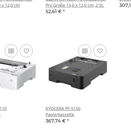
 x 12,0 cm
Pro Größe 15,0 x 12,0 cm, 2 St.
307,
52,61 €
*
110
KYOCERA PF-5150
e
Papierkassette
367,74 €
*