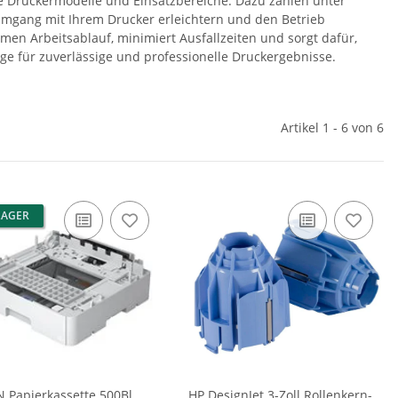
he Druckermodelle und Einsatzbereiche. Dazu zählen unter
 Umgang mit Ihrem Drucker erleichtern und den Betrieb
men Arbeitsablauf, minimiert Ausfallzeiten und sorgt dafür,
lage für zuverlässige und professionelle Druckergebnisse.
Artikel 1 - 6 von 6
LAGER
 Papierkassette 500Bl.
HP DesignJet 3-Zoll Rollenkern-