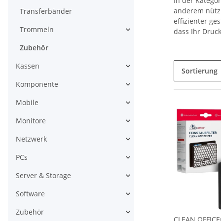
In der Katego
anderem nützl
Transferbänder
effizienter ge
Trommeln
dass Ihr Druck
Zubehör
Kassen
Sortierung
Komponente
Mobile
Monitore
Netzwerk
PCs
Server & Storage
Software
Zubehör
CLEAN OFFICE®