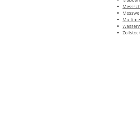
Messsch
Messwer
Multime
Wasser
Zollstoc