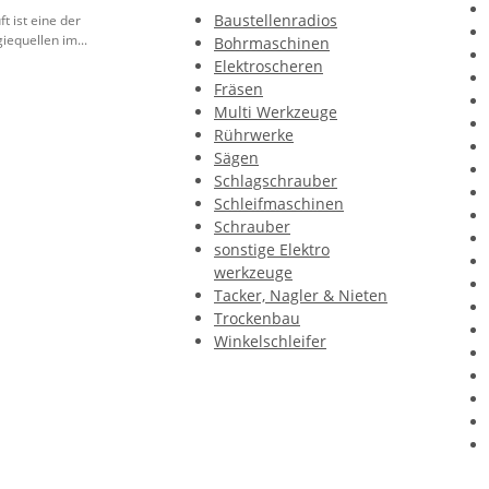
Baustellenradios
t ist eine der
iequellen im...
Bohrmaschinen
Elektroscheren
Fräsen
Multi Werkzeuge
Rührwerke
Sägen
Schlagschrauber
Schleifmaschinen
Schrauber
sonstige Elektro
werkzeuge
Tacker, Nagler & Nieten
Trockenbau
Winkelschleifer