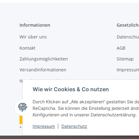
Informationen
Gesetzlich
Wir über uns
Datenschu
Kontakt
AGB
Zahlungsmöglichkeiten
Sitemap
Versandinformationen
Impressu
Newsletter Anmeldung
Batteriege
Wie wir Cookies & Co nutzen
Widerrufs
Durch Klicken auf „Alle akzeptieren“ gestatten Sie 
ReCaptcha. Sie können die Einstellung jederzeit ände
Konfigurieren
und in unserer
Datenschutzerklärung
.
Vertrag widerrufen
Impressum
|
Datenschutz
* Alle Preise inkl. gesetzlicher MwSt, zzgl.
Versand