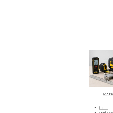
Mess
Laser
Maßbän