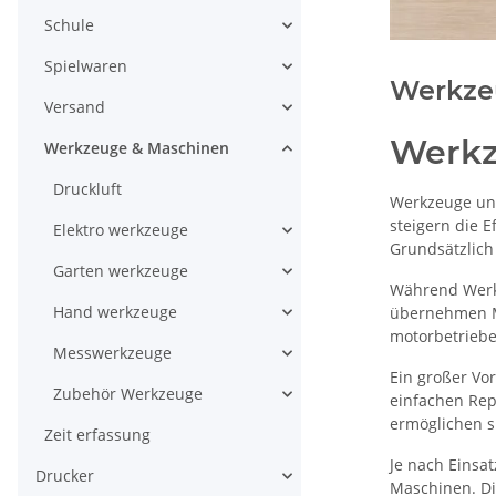
Schule
Spielwaren
Werkze
Versand
Werkz
Werkzeuge & Maschinen
Druckluft
Werkzeuge und
steigern die E
Elektro werkzeuge
Grundsätzlich
Garten werkzeuge
Während Werkz
Hand werkzeuge
übernehmen Ma
motorbetriebe
Messwerkzeuge
Ein großer Vo
Zubehör Werkzeuge
einfachen Rep
ermöglichen s
Zeit erfassung
Je nach Einsa
Drucker
Maschinen. Di