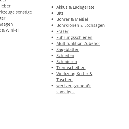
ieber
Akkus & Ladegeräte
kzeuge sonstige
Bits
ter
Bohrer & Meißel
waagen
Bohrkronen & Lochsägen
k & Winkel
Fräser
Führungsschienen
Multifunktion Zubehör
Sägeblätter
Schleifen
Schmieren
Trennscheiben
Werkzeug Koffer &
Taschen
werkzeugzubehör
sonstiges