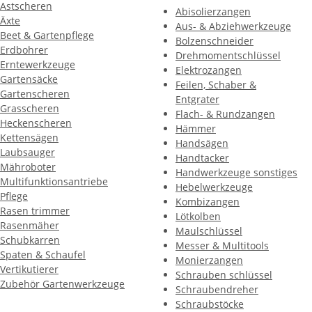
Astscheren
Abisolierzangen
Äxte
Aus- & Abziehwerkzeuge
Beet & Gartenpflege
Bolzenschneider
Erdbohrer
Drehmomentschlüssel
Erntewerkzeuge
Elektrozangen
Gartensäcke
Feilen, Schaber &
Gartenscheren
Entgrater
Grasscheren
Flach- & Rundzangen
Heckenscheren
Hämmer
Kettensägen
Handsägen
Laubsauger
Handtacker
Mähroboter
Handwerkzeuge sonstiges
Multifunktionsantriebe
Hebelwerkzeuge
Pflege
Kombizangen
Rasen trimmer
Lötkolben
Rasenmäher
Maulschlüssel
Schubkarren
Messer & Multitools
Spaten & Schaufel
Monierzangen
Vertikutierer
Schrauben schlüssel
Zubehör Gartenwerkzeuge
Schraubendreher
Schraubstöcke