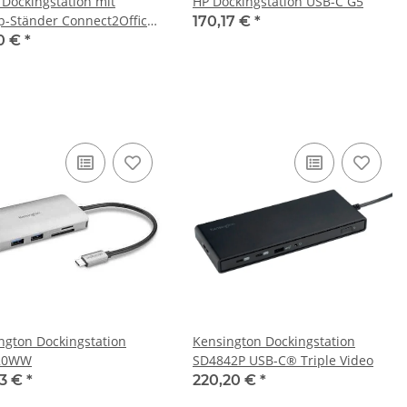
Dockingstation mit
HP Dockingstation USB-C G5
p-Ständer Connect2Office
170,17 €
*
10 €
*
ngton Dockingstation
Kensington Dockingstation
20WW
SD4842P USB-C® Triple Video
23 €
*
220,20 €
*