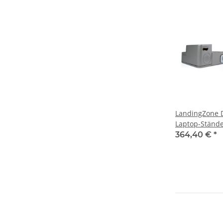
LandingZone D
Laptop-Ständ
364,40 €
*