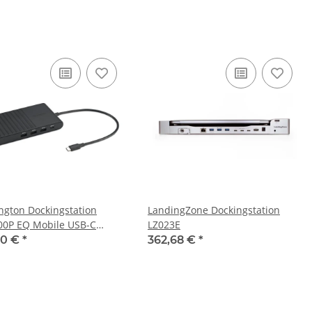
ngton Dockingstation
LandingZone Dockingstation
0P EQ Mobile USB-C
LZ023E
 Video
90 €
*
362,68 €
*