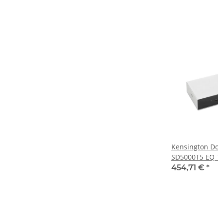
Kensington Do
SD5000T5 EQ 
Triple 4K K35
454,71 €
*