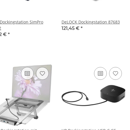
Dockingstation SimPro
DeLOCK Dockingstation 87683
2
121,45 €
*
52 €
*