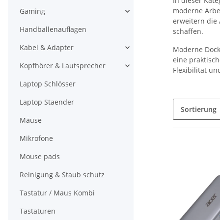
In dieser Kate
moderne Arbei
Gaming
erweitern die
Handballenauflagen
schaffen.
Kabel & Adapter
Moderne Docki
eine praktisch
Kopfhörer & Lautsprecher
Flexibilität u
Laptop Schlösser
Laptop Staender
Sortierung
Mäuse
Mikrofone
Mouse pads
Reinigung & Staub schutz
Tastatur / Maus Kombi
Tastaturen