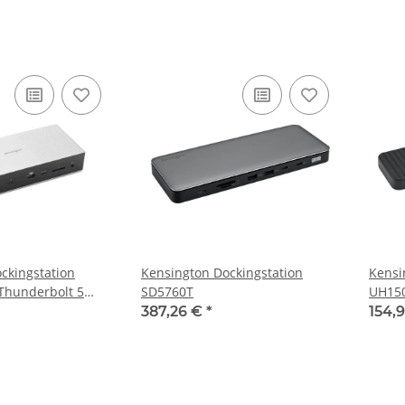
ckingstation
Kensington Dockingstation
Kensi
Thunderbolt 5
SD5760T
UH150
201EU
Triple
387,26 €
*
154,