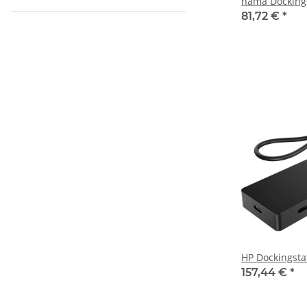
hama Dockings
81,72 €
*
HP Dockingsta
157,44 €
*