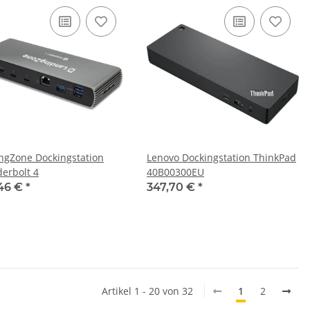
ngZone Dockingstation
Lenovo Dockingstation ThinkPad
erbolt 4
40B00300EU
46 €
*
347,70 €
*
Artikel 1 - 20 von 32
1
2