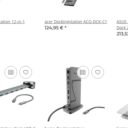
ation 12-in-1
acer Dockingstation ACG-DCK-C1
ASUS 
Dock 
124,95 €
*
213,