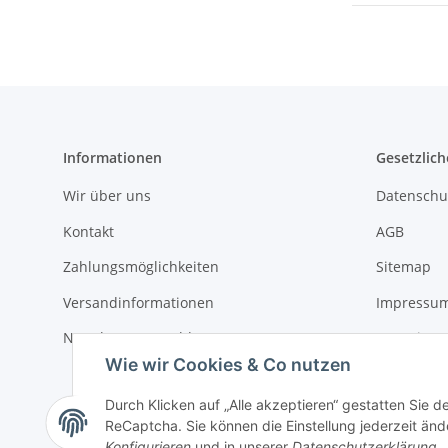
Informationen
Gesetzlich
Wir über uns
Datenschu
Kontakt
AGB
Zahlungsmöglichkeiten
Sitemap
Versandinformationen
Impressu
Newsletter Anmeldung
Batteriege
Wie wir Cookies & Co nutzen
Widerrufs
Durch Klicken auf „Alle akzeptieren“ gestatten Sie 
ReCaptcha. Sie können die Einstellung jederzeit ände
Konfigurieren
und in unserer
Datenschutzerklärung
.