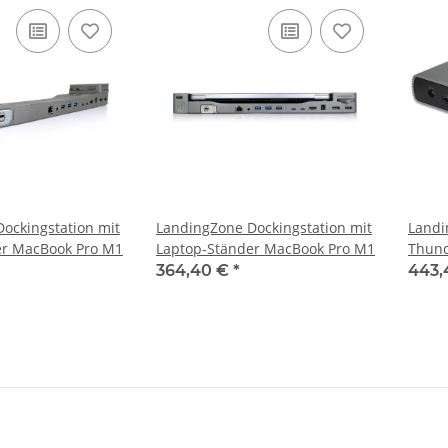
ockingstation mit
LandingZone Dockingstation mit
Landi
er MacBook Pro M1
Laptop-Ständer MacBook Pro M1
Thund
364,40 €
*
443,