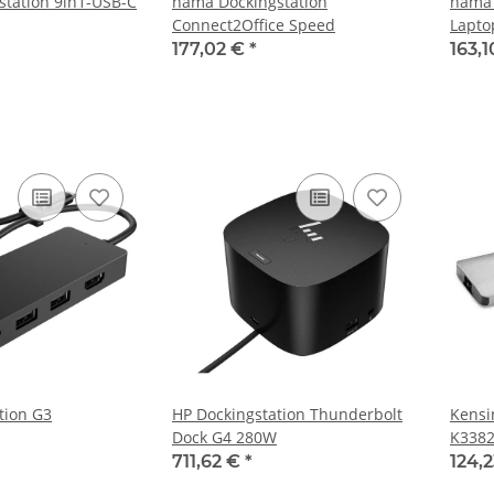
tation 9in1-USB-C
hama Dockingstation
hama 
Connect2Office Speed
Lapto
Stand
177,02 €
*
163,
tion G3
HP Dockingstation Thunderbolt
Kensi
Dock G4 280W
K338
711,62 €
*
124,