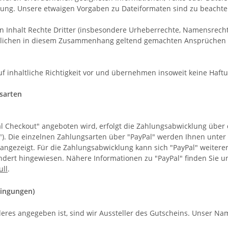
gung. Unsere etwaigen Vorgaben zu Dateiformaten sind zu beachte
ren Inhalt Rechte Dritter (insbesondere Urheberrechte, Namensrec
tlichen in diesem Zusammenhang geltend gemachten Ansprüchen Drit
 inhaltliche Richtigkeit vor und übernehmen insoweit keine Haftu
sarten
l Checkout" angeboten wird, erfolgt die Zahlungsabwicklung über de
l"). Die einzelnen Zahlungsarten über "PayPal" werden Ihnen unter
angezeigt. Für die Zahlungsabwicklung kann sich "PayPal" weitere
dert hingewiesen. Nähere Informationen zu "PayPal" finden Sie u
ull
.
dingungen)
res angegeben ist, sind wir Aussteller des Gutscheins. Unser Na