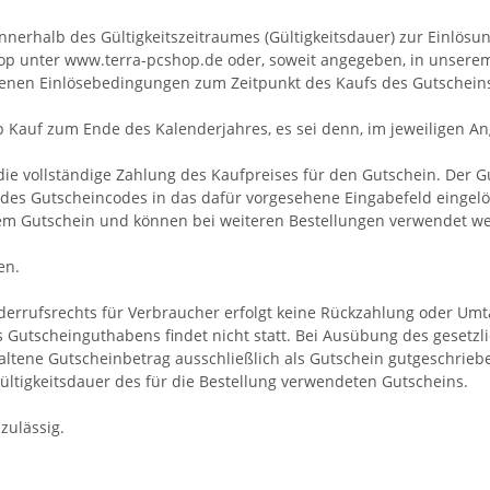
nerhalb des Gültigkeitszeitraumes (Gültigkeitsdauer) zur Einlösu
hop unter
www.terra-pcshop.de
oder, soweit angegeben, in unserem
benen Einlösebedingungen zum Zeitpunkt des Kaufs des Gutschein
b Kauf zum Ende des Kalenderjahres, es sei denn, im jeweiligen An
 die vollständige Zahlung des Kaufpreises für den Gutschein. Der
 des Gutscheincodes in das dafür vorgesehene Eingabefeld eingelö
em Gutschein und können bei weiteren Bestellungen verwendet w
en.
derrufsrechts für Verbraucher erfolgt keine Rückzahlung oder Umt
s Gutscheinguthabens findet nicht statt. Bei Ausübung des gesetz
ltene Gutscheinbetrag ausschließlich als Gutschein gutgeschriebe
ültigkeitsdauer des für die Bestellung verwendeten Gutscheins.
zulässig.