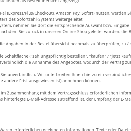
lldaten als Bestellübersicht angezeigt.
ayPal (Express/Plus/Checkout), Amazon Pay, Sofort) nutzen, werden 
ters des Sofortzahl-Systems weitergeleitet.
l-System, nehmen Sie dort die entsprechende Auswahl bzw. Eingabe
nachdem Sie zurück in unseren Online-Shop geleitet wurden, die Be
die Angaben in der Bestellübersicht nochmals zu überprüfen, zu ä
haltfläche ("zahlungspflichtig bestellen", "kaufen" / "jetzt kaufen"
htsverbindlich die Annahme des Angebotes, wodurch der Vertrag z
Sie unverbindlich. Wir unterbreiten Ihnen hierzu ein verbindliches
ine andere Frist ausgewiesen ist) annehmen können.
 im Zusammenhang mit dem Vertragsschluss erforderlichen Informat
s hinterlegte E-Mail-Adresse zutreffend ist, der Empfang der E-Ma
er Waren erforderlichen geeigneten Informationen, Texte oder Datei