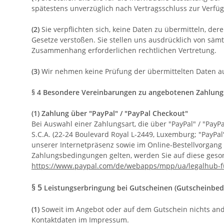
spätestens unverzüglich nach Vertragsschluss zur Verfü
(2)
Sie verpflichten sich, keine Daten zu übermitteln, de
Gesetze verstoßen. Sie stellen uns ausdrücklich von säm
Zusammenhang erforderlichen rechtlichen Vertretung.
(3)
Wir nehmen keine Prüfung der übermittelten Daten auf
§ 4 Besondere Vereinbarungen zu angebotenen Zahlung
(1)
Zahlung über "PayPal" / "PayPal Checkout"
Bei Auswahl einer Zahlungsart, die über "PayPal" / "PayPa
S.C.A. (22-24 Boulevard Royal L-2449, Luxemburg; "PayPa
unserer Internetpräsenz sowie im Online-Bestellvorgang 
Zahlungsbedingungen gelten, werden Sie auf diese geson
https://www.paypal.com/de/webapps/mpp/ua/legalhub-f
§ 5
Leistungserbringung bei Gutscheinen (Gutscheinbe
(1)
Soweit im Angebot oder auf dem Gutschein nichts ande
Kontaktdaten im Impressum.