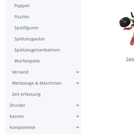
Puppen
Puzzles
Spielfiguren
Spielzeugautos
Spielzeugeisenbahnen
Spi
Würfelspiele
Versand
Werkzeuge & Maschinen
Zeit erfassung
Drucker
Kassen
Komponente