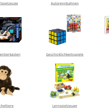
 Spielzeuge
Autorennbahnen
entierkästen
Geschicklichkeitsspiele
heltiere
Lernspielzeuge