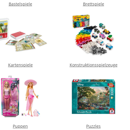
Bastelspiele
Brettspiele
Kartenspiele
Konstruktionsspielzeuge
Puppen
Puzzles