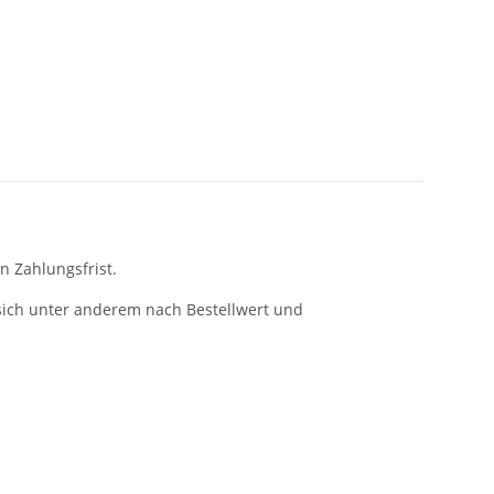
 Zahlungsfrist.
sich unter anderem nach Bestellwert und