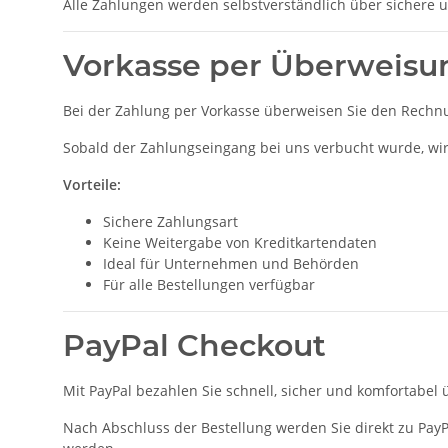
Alle Zahlungen werden selbstverständlich über sichere 
Vorkasse per Überweisu
Bei der Zahlung per Vorkasse überweisen Sie den Rech
Sobald der Zahlungseingang bei uns verbucht wurde, wi
Vorteile:
Sichere Zahlungsart
Keine Weitergabe von Kreditkartendaten
Ideal für Unternehmen und Behörden
Für alle Bestellungen verfügbar
PayPal Checkout
Mit PayPal bezahlen Sie schnell, sicher und komfortabel
Nach Abschluss der Bestellung werden Sie direkt zu PayP