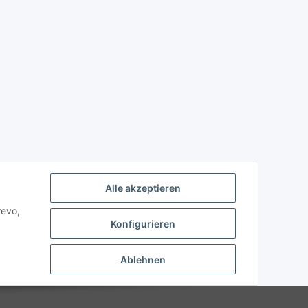
Alle akzeptieren
revo,
Konfigurieren
Ablehnen