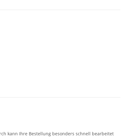
rch kann Ihre Bestellung besonders schnell bearbeitet