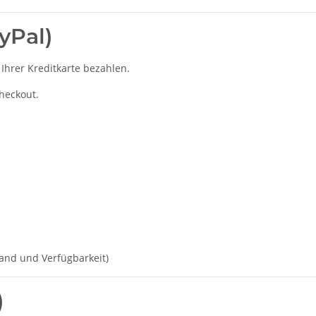
yPal)
hrer Kreditkarte bezahlen.
heckout.
Land und Verfügbarkeit)
)