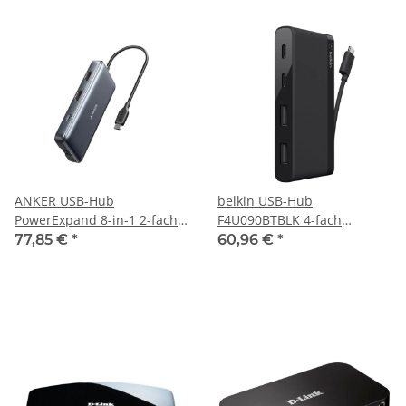
ANKER USB-Hub
belkin USB-Hub
PowerExpand 8-in-1 2-fach
F4U090BTBLK 4-fach
schwarz
schwarz
77,85 €
*
60,96 €
*