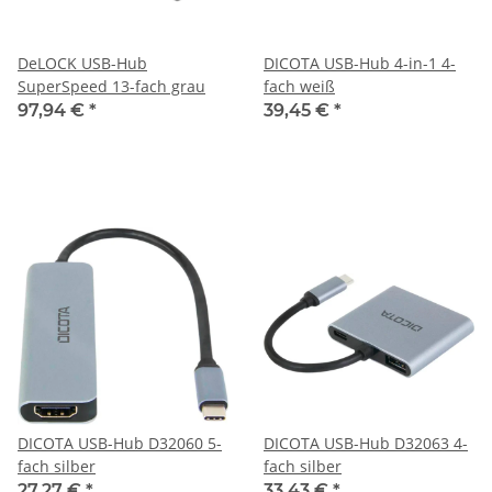
DeLOCK USB-Hub
DICOTA USB-Hub 4-in-1 4-
SuperSpeed 13-fach grau
fach weiß
97,94 €
*
39,45 €
*
DICOTA USB-Hub D32060 5-
DICOTA USB-Hub D32063 4-
fach silber
fach silber
27,27 €
*
33,43 €
*