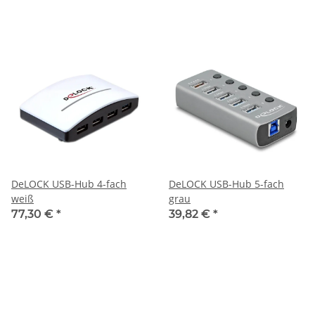
DeLOCK USB-Hub 4-fach
DeLOCK USB-Hub 5-fach
weiß
grau
77,30 €
*
39,82 €
*