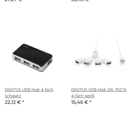
DIGITUS USB-Hub 4-fach
DIGITUS USB-Hub DA-70216
schwarz
4-fach weiß
22,12 €
*
15,46 €
*