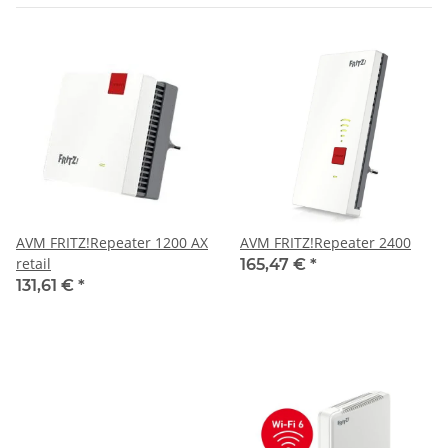
AVM FRITZ!Repeater 1200 AX
AVM FRITZ!Repeater 2400
retail
165,47 €
*
131,61 €
*