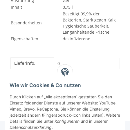
Ausführung
Gel
Inhalt
0,75 l
Beseitigt 99,9% der
Bakterien, Stark gegen Kalk,
Besonderheiten
Hygienische Sauberkeit,
Langanhaltende Frische
Eigenschaften
desinfizierend
Produkteigenschaft
Wert
Lieferinfo:
0
Wie wir Cookies & Co nutzen
Durch Klicken auf „Alle akzeptieren“ gestatten Sie den
Einsatz folgender Dienste auf unserer Website: YouTube,
Vimeo, Brevo, ReCaptcha. Sie können die Einstellung
jederzeit ändern (Fingerabdruck-Icon links unten). Weitere
Details finden Sie unter
Konfigurieren
und in unserer
Datenschutzerklärung
.