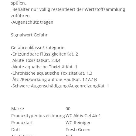
spülen.
-Behälter nur völlig restentleert der Wertstoffsammlung
zuführen
-Augenschutz tragen
Signalwort:Gefahr
Gefahrenklasse/-kategorie:
-Entzündbare FlüssigkeitenKat. 2
-Akute ToxizitätKat. 2,3,4
-Akute aquatische ToxizitätKat. 1
-Chronische aquatische ToxizitätKat. 1,3
-Ätz-/Reizwirkung auf die HautKat. 1,1A,1B
-Schwere Augenschädigung/AugenreizungKat. 1
Marke
00
Produkttypenbezeichnung
WC Aktiv Gel 4in1
Produktart
WC-Reiniger
Duft
Fresh Green